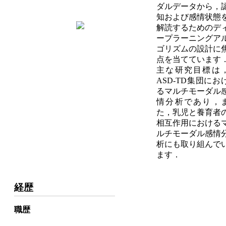
ダルデータから，
知および感情状態
解読するためのデ
ープラーニングア
ゴリズムの設計に
点を当てています
主な研究目標は
ASD-TD集団にお
るマルチモーダル
情分析であり，
た，乳児と養育者
相互作用における
ルチモーダル感情
析にも取り組んで
ます．
経歴
職歴