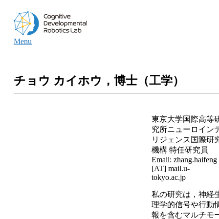
Skip
Home
to
content
Menu
Menu
チョウ カイホウ，博士（工学）
東京大学国際高等
究所ニューロイン
リジェンス国際研
機構 特任研究員
Email: zhang.haifeng
[AT] mail.u-
tokyo.ac.jp
私の研究は，神経
理学的信号や行動
報を含むマルチモ