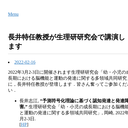
Skip
Home
to
Menu
Menu
content
長井特任教授が生理研研究会で講演し
ます
2022-02-16
2022年3月2-3日に開催されます生理研研究会「幼・小児の
長期における脳機能と運動の発達に関する多領域共同研究
に，長井特任教授が登壇します．皆さん奮ってご参加くだ
い．
長井志江,
“予測符号化理論に基づく認知発達と発達
害,”
生理研研究会「幼・小児の成長期における脳機
と運動の発達に関する多領域共同研究」, 岡崎, 2022年
月2-3日.
[
HP
]