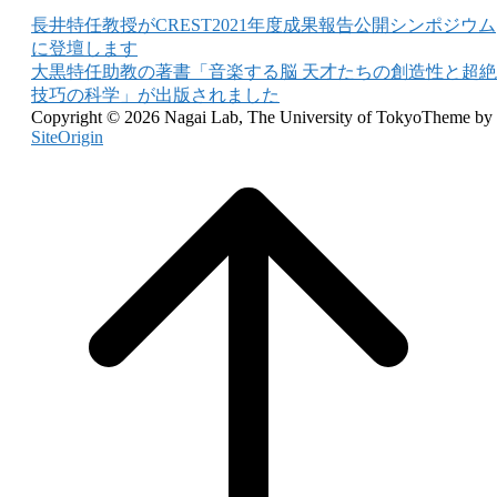
Post
長井特任教授がCREST2021年度成果報告公開シンポジウム
に登壇します
navigation
大黒特任助教の著書「音楽する脳 天才たちの創造性と超絶
技巧の科学」が出版されました
Copyright © 2026 Nagai Lab, The University of Tokyo
Theme by
SiteOrigin
Scroll
to
top