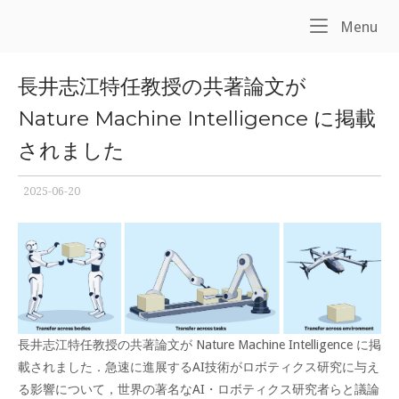
Skip
Home
Me
Menu
to
content
長井志江特任教授の共著論文が
Nature Machine Intelligence に掲載
されました
2025-06-20
長井志江特任教授の共著論文が Nature Machine Intelligence に掲
載されました．急速に進展するAI技術がロボティクス研究に与え
る影響について，世界の著名なAI・ロボティクス研究者らと議論