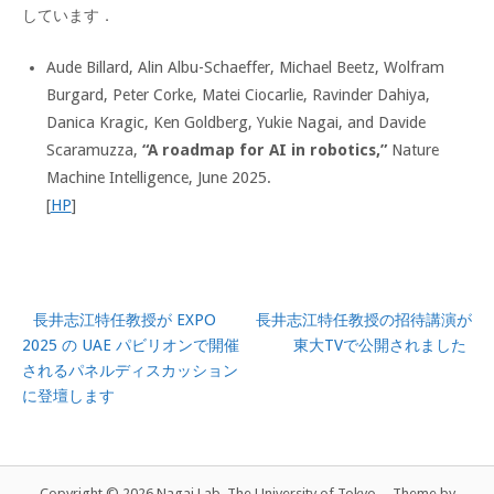
しています．
Aude Billard, Alin Albu-Schaeffer, Michael Beetz, Wolfram
Burgard, Peter Corke, Matei Ciocarlie, Ravinder Dahiya,
Danica Kragic, Ken Goldberg, Yukie Nagai, and Davide
Scaramuzza,
“A roadmap for AI in robotics,”
Nature
Machine Intelligence, June 2025.
[
HP
]
長井志江特任教授が EXPO
長井志江特任教授の招待講演が
Post
2025 の UAE パビリオンで開催
東大TVで公開されました
navigation
されるパネルディスカッション
に登壇します
Copyright © 2026 Nagai Lab, The University of Tokyo
Theme by