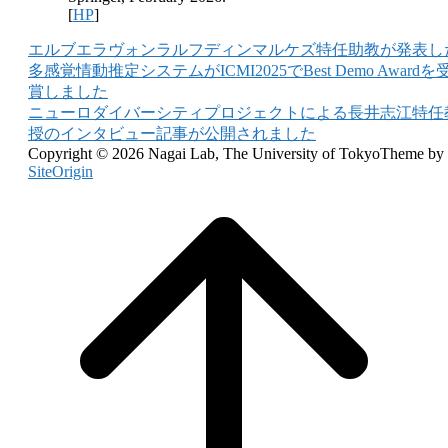
[
HP
]
Post
エルブエラヴォンラルフディンマルケズ特任助教が発表し
多感覚情動推定システムがICMI2025でBest Demo Awardを
navigation
賞しました
ニューロダイバーシティプロジェクトによる長井志江特任
授のインタビュー記事が公開されました
Copyright © 2026 Nagai Lab, The University of Tokyo
Theme by
SiteOrigin
Scroll
to
top